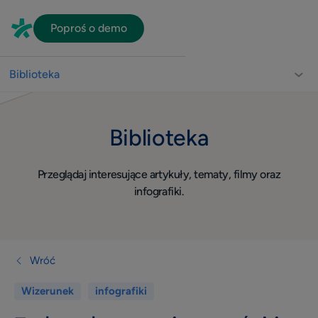
Poproś o demo
Biblioteka
Biblioteka dla lekarzy
Biblioteka
Usprawnienie pracy gabinetu
Video
Przeglądaj interesujące artykuły, tematy, filmy oraz
Wizerunek
infografiki.
Widoczność w sieci
Komunikacja z pacjentami
Dla lekarza
Wróć
Quiz
Wizerunek
infografiki
Konsultacje online