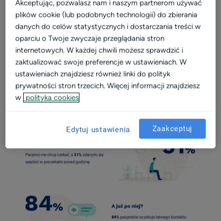
Akceptując, pozwalasz nam i naszym partnerom używać
plików cookie (lub podobnych technologii) do zbierania
Video
danych do celów statystycznych i dostarczania treści w
Wizerunek
oparciu o Twoje zwyczaje przeglądania stron
internetowych. W każdej chwili możesz sprawdzić i
Dla placówki
zaktualizować swoje preferencje w ustawieniach. W
Kalkulator
ustawieniach znajdziesz również linki do polityk
Efektywność i rozwój
prywatności stron trzecich. Więcej informacji znajdziesz
w
polityka cookies
Widoczność w sieci
Komunikacja z pacjentami
Zaakceptuj
Edytuj ustawienia
Patient experience
Dla placówek medycznych
Konsultacje online
Aktualizacja profilu placówki
Marketing dla placówek