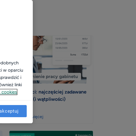
podobnych
ci w oparciu
Usprawnienie pracy gabinetu
sprawdzić i
wnież linki
Płatności: najczęściej zadawane
 cookies
pytania (i wątpliwości)
akceptuj
Zobacz więcej