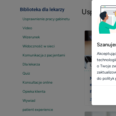
Biblioteka dla lekarzy
Wróć
Usprawnie
Usprawnienie pracy gabinetu
Video
Wizerunek
Szanuje
Widoczność w sieci
Akceptując
Komunikacja z pacjentami
technologi
Dla lekarza
Usprawnienie 
o Twoje zw
zaktualizo
Quiz
Nowa funkcja 
do polityk 
Konsultacje online
elastyczność, 
pacjenci (i le
Opieka klienta
Zobacz więcej
Wywiad
patient experience