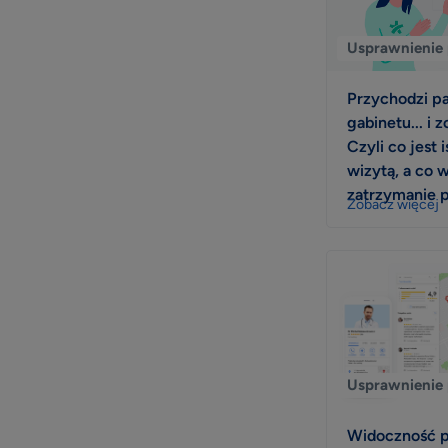
Usprawnienie 
Przychodzi pa
gabinetu... i z
Czyli co jest 
wizytą, a co 
zatrzymanie p
Zobacz więcej
Usprawnienie 
Widoczność pr