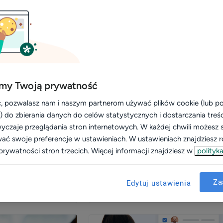
nie pracy gabinetu
my Twoją prywatność
, pozwalasz nam i naszym partnerom używać plików cookie (lub 
i) do zbierania danych do celów statystycznych i dostarczania treś
pracy gabinetu
Usprawnienie pracy gabinetu
yczaje przeglądania stron internetowych. W każdej chwili możesz 
wać swoje preferencje w ustawieniach. W ustawieniach znajdziesz ró
Płatności:
Przełom w prowadzeniu wizyty
prywatności stron trzecich. Więcej informacji znajdziesz w
polityka
na którą czekali
– twórz automatyczne notatki i
karze!)
zyskaj nawet 30% czasu dzięki
Za
Edytuj ustawienia
Noa Notes
Zobacz więcej