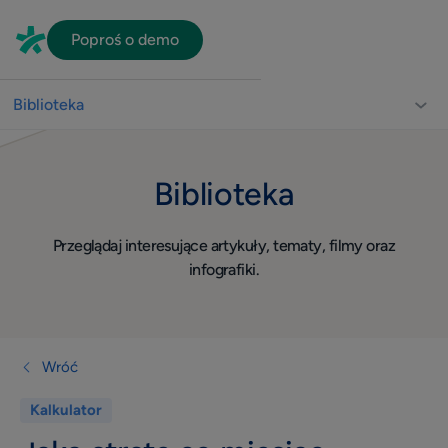
Poproś o demo
Biblioteka
Biblioteka dla lekarzy
Biblioteka
Usprawnienie pracy gabinetu
Video
Przeglądaj interesujące artykuły, tematy, filmy oraz
Wizerunek
infografiki.
Widoczność w sieci
Komunikacja z pacjentami
Dla lekarza
Wróć
Quiz
Kalkulator
Konsultacje online