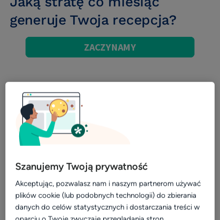
Jaką stratę co miesiąc
Opieka klienta
generuje Twoja recepcja?
Wywiad
patient experience
wizerunek i opinie
Zarządzanie placówką medyczną
Zmniejszenie nieobecności i odwołań
Efektywne planowanie dnia
Efektywność i rozwój
Infografika
Szanujemy Twoją prywatność
Social media
Usprawnienie pracy placówki
Akceptując, pozwalasz nam i naszym partnerom używać
plików cookie (lub podobnych technologii) do zbierania
Biblioteka dla placówek
danych do celów statystycznych i dostarczania treści w
oparciu o Twoje zwyczaje przeglądania stron
Usprawnienie pracy placówki