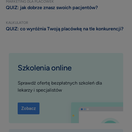
profil placówki
MARKETING DLA PLACÓWEK
QUIZ: jak dobrze znasz swoich pacjentów?
Materiały do pobrania
KALKULATOR
Szkolenia online
QUIZ: co wyróżnia Twoją placówkę na tle konkurencji?
Instrukcje i pomoc
Blog
Szkolenia online
Sprawdź ofertę bezpłatnych szkoleń dla
lekarzy i specjalistów
Zobacz