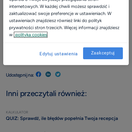
internetowych. W każdej chwili możesz sprawdzić i
Video
zaktualizować swoje preferencje w ustawieniach. W
Wizerunek
ustawieniach znajdziesz również linki do polityk
prywatności stron trzecich. Więcej informacji znajdziesz
Dla placówki
w
polityka cookies
Kalkulator
Efektywność i rozwój
Zaakceptuj
Edytuj ustawienia
Widoczność w sieci
Komunikacja z pacjentami
Udostępnij na:
Patient experience
Inni przeczytali również:
Dla placówek medycznych
Konsultacje online
KALKULATOR
Aktualizacja profilu placówki
QUIZ: Sprawdź, ile błędów popełnia Twoja recepcja
Marketing dla placówek