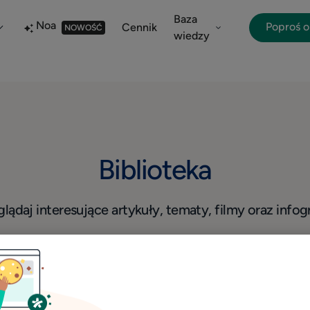
Baza
Noa
Poproś 
Cennik
NOWOŚĆ
wiedzy
Biblioteka
lądaj interesujące artykuły, tematy, filmy oraz infogr