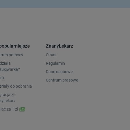
popularniejsze
ZnanyLekarz
trum pomocy
O nas
działa
Regulamin
zukiwarka?
Dane osobowe
nik
Centrum prasowe
riały do pobrania
gracja ze
nyLekarz
iąc za 1 zł