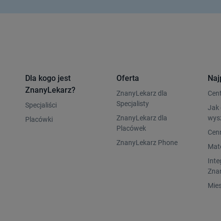
Dla kogo jest
Oferta
Naj
ZnanyLekarz?
ZnanyLekarz dla
Cen
Specjalisty
Specjaliści
Jak 
ZnanyLekarz dla
wys
Placówki
Placówek
Cen
ZnanyLekarz Phone
Mate
Inte
Zna
Mies