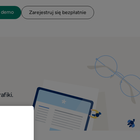
o demo
Zarejestruj się bezpłatnie
afiki.