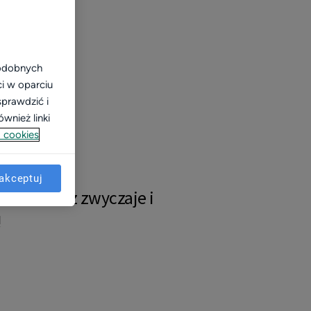
podobnych
ci w oparciu
sprawdzić i
wnież linki
 cookies
akceptuj