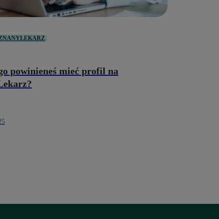
 ZNANYLEKARZ
go powinieneś mieć profil na
Lekarz?
25