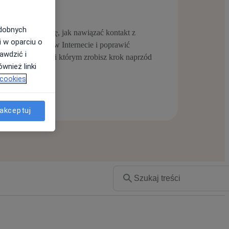
odobnych
kursy. Dowiedz się, jak nawiązać kontakt z
i w oparciu o
dziej widocznym w Internecie i poprawić
awdzić i
czne treści, dzięki którym zrobisz krok naprzód
wnież linki
 cookies
akceptuj