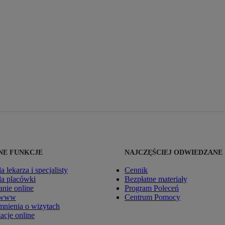
E FUNKCJE
NAJCZĘŚCIEJ ODWIEDZANE
la lekarza i specjalisty
Cennik
dla placówki
Bezpłatne materiały
nie online
Program Poleceń
 www
Centrum Pomocy
nienia o wizytach
acje online