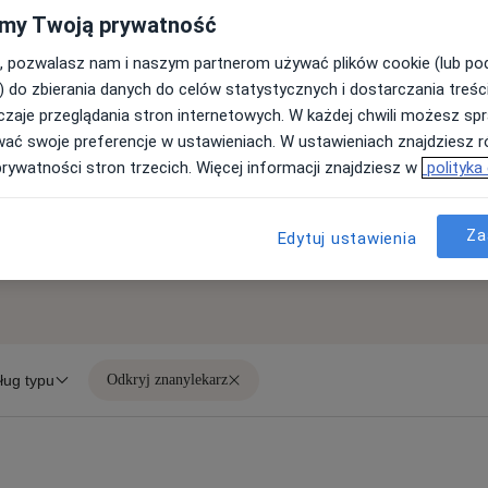
my Twoją prywatność
, pozwalasz nam i naszym partnerom używać plików cookie (lub p
Zarejestruj się na nasze bezpłatne 
) do zbierania danych do celów statystycznych i dostarczania treśc
większą liczbą pacjentów, być bar
zaje przeglądania stron internetowych. W każdej chwili możesz spr
wyniki swojej praktyki. Specjalisty
wać swoje preferencje w ustawieniach. W ustawieniach znajdziesz ró
w swojej karierze.
prywatności stron trzecich. Więcej informacji znajdziesz w
polityka
Zobacz kursy
Za
Edytuj ustawienia
ług typu
Odkryj znanylekarz