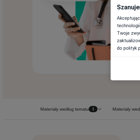
Szanuje
Akceptując
technologii
Twoje zwyc
zaktualizo
do polityk 
Materiały według tematu
Materiały wed
1