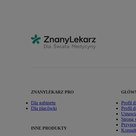
ZNANYLEKARZ PRO
GŁÓWN
Dla gabinetu
Profil d
Dla placówki
Profil 
Umawia
Strona
Przypom
INNE PRODUKTY
Konsult