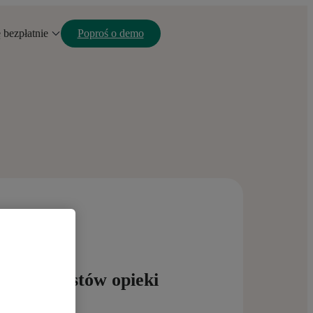
ę bezpłatnie
Poproś o demo
ofesjonalistów opieki