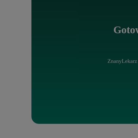
Gotow
ZnanyLekarz 