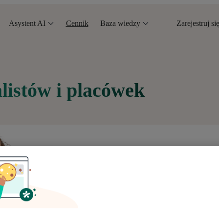
Asystent AI
Cennik
Baza wiedzy
Zarejestruj si
alistów i placówek
Online
|
Bezpłatny
KURSY
Kursy online dla pr
medycznej