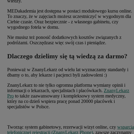
wiedzy.
MEDakademia jest dostępna w postaci modułowego kursu online.
To znaczy, że w zajęciach możesz uczestniczyć w wygodnym dla
Ciebie czasie. Oraz bezpiecznie - z własnego gabinetu, czy
wygodnego fotela w domu.
Nie musisz też ponosić dodatkowych kosztów związanych z
podróżami. Oszczędzasz więc swój czas i pieniądze.
Dlaczego dzielimy się tą wiedzą za darmo?
Ponieważ w ZnanyLekarz od wielu lat wyznaczamy standardy i
dbamy o to, aby lekarze i pacjenci byli zadowoleni :)
ZnanyLekarz to nie tylko ogromna platforma wymiany opinii i
informacji o lekarzach, specjalistach i placówkach.
ZnanyLekarz
Pro
to także zaawansowany i kompleksowy system medyczny,
który na co dzień wspiera pracę ponad 20000 placówek i
specjalistów w Polsce.
Tworząc system gabinetowy, rezerwacji wizyt online, czy
wsparcia
telefonicznej rejestracji (ZnanyLekarz Phone)
, zawsze zaczynamy