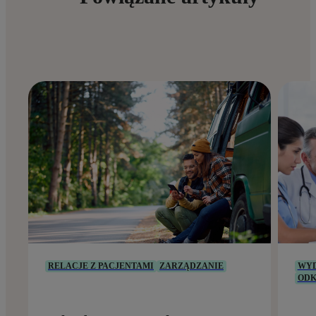
RELACJE Z PACJENTAMI
ZARZĄDZANIE
WYD
ODK