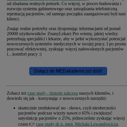
od zbadania realnych potrzeb. Co więcej, w proces budowania i
rozwoju systemu gabinetowego oraz zarządzania telefoniczną
rejestracją pacjentów, od samego początku zaangażowani byli nasi
klienci.
Znając realne potrzeby oraz dysponując informacjami od ponad
20000 użytkowników ZnanyLekarz Pro wiemy, jakiej wiedzy
potrzebują specjaliści i lekarze, aby w pełni wykorzystać potencjał
nowoczesnych systemów medycznych w swojej pracy. I po prostu
pracować efektywniej, zyskując więcej zadowolonych pacjentów
i…komfort pracy :)
Dołącz do MEDakademii już dziś!
Zobacz też
case study - historie sukcesu
naszych klientów, i
dowiedz się jak - korzystając z nowoczesnych narzędzi:
skutecznie zredukować no - shows, czyli nieobecności
pacjentów podczas wizyty nawet o 65% i zwiększyć
satysfakcję pacjentów o 25%, jednocześnie zyskując więcej
czasu 👉
case study dr n. med. Michała Lewandowicza,