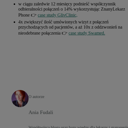
w ciągu zaledwie 12 miesięcy podnieść współczynnik
odbieralności połączeń o 14% wykorzystując ZnanyLekarz
Phone 👉
case study GlivClinic,
4x zwiększyć ilość umówionych wizyt z połączeń
przychodzących od pacjentów, a aż 10x z oddzwonień na
nieodebrane połączenia 👉
case study Swamed.
O autorze
Ania Fudali
Współtwórca bloga oraz bazy wiedzy dla lekarzy i manageró