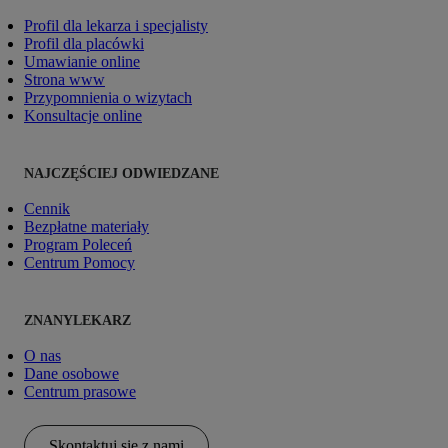
Profil dla lekarza i specjalisty
Profil dla placówki
Umawianie online
Strona www
Przypomnienia o wizytach
Konsultacje online
NAJCZĘŚCIEJ ODWIEDZANE
Cennik
Bezpłatne materiały
Program Poleceń
Centrum Pomocy
ZNANYLEKARZ
O nas
Dane osobowe
Centrum prasowe
Skontaktuj się z nami