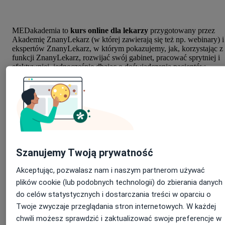
MEDakademia to
kurs online dla lekarzy
przygotowany przez
Akademię ZnanyLekarz (w której zawierają się też np. webinary) i
ekspertów ZnanyLekarz
, w którym pokazujemy, jak, korzystając z
funkcji ZnanyLekarz, rozwijać swój gabinet, pracować sprytniej i
efektywniej, jednocześnie dbając o doświadczenia pacjentów.
Zwieńczeniem MEDakademii jest test wiedzy. Po ukończeniu
szkolenia i uzyskaniu pozytywnego wyniku testu lekarz / specjalist
otrzyma certyfikat "Nowoczesne zarządzanie gabinetem
medycznym".
Dołącz do MEDakademii już
Szanujemy Twoją prywatność
dziś!
Akceptując, pozwalasz nam i naszym partnerom używać
plików cookie (lub podobnych technologii) do zbierania danych
do celów statystycznych i dostarczania treści w oparciu o
Twoje zwyczaje przeglądania stron internetowych. W każdej
MEDakademia to kompleksowy
chwili możesz sprawdzić i zaktualizować swoje preferencje w