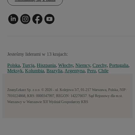
Jesteśmy liderami w 13 krajach:
Polska
,
Turcja
,
Hiszpania
,
Włochy
,
Niemcy
,
Czechy
,
Portugalia
,
Meksyk
,
Kolumbia
,
Brazylia
,
Argentyna
,
Peru
,
Chile
ZnanyLekarz Sp. z o.o. © 2026 - ul. Kolejowa 5/7, 01-217 Warszawa, Polska, NIP:
7010224868, KRS: 0000347997, REGON: 142276657. Sąd Rejonowy dla m.st.
Warszawy w Warszawie XII Wydział Gospodarczy KRS