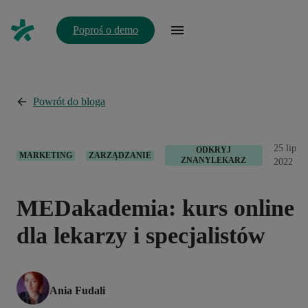
Poproś o demo
Powrót do bloga
25 lip
ODKRYJ
MARKETING
ZARZĄDZANIE
ZNANYLEKARZ
2022
MEDakademia: kurs online
dla lekarzy i specjalistów
Ania Fudali