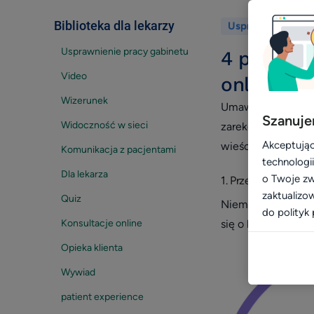
Biblioteka dla lekarzy
Wróć
Usprawnienie pra
Usprawnienie pracy gabinetu
4 powody,
Video
online
Wizerunek
Umawianie online 
Szanuje
Widoczność w sieci
zarekomendowałaby
Akceptując
wieści pacjentom.
Komunikacja z pacjentami
technologi
Dla lekarza
o Twoje zw
1. Przestaniesz trac
zaktualizo
Quiz
Niemal żadna rece
do polityk 
Konsultacje online
się o każdej porze
Opieka klienta
Wywiad
patient experience