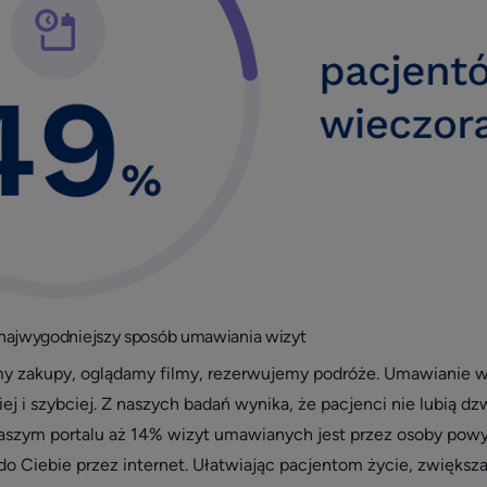
ą najwygodniejszy sposób umawiania wizyt
my zakupy, oglądamy filmy, rezerwujemy podróże. Umawianie wiz
j i szybciej. Z naszych badań wynika, że pacjenci nie lubią dzwo
szym portalu aż 14% wizyt umawianych jest przez osoby powyżej
o Ciebie przez internet. Ułatwiając pacjentom życie, zwiększ