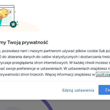
cy gabinetu
 dla których Ty i Twoi pacjenci 
potrafi pozytywnie odmienić życie lekarzy i pacjentów. Zdec
my Twoją prywatność
 ten sposób umawiania rodzinie i znajomym. Sprawdź, co moż
, pozwalasz nam i naszym partnerom używać plików cookie (lub 
i) do zbierania danych do celów statystycznych i dostarczania treś
yczaje przeglądania stron internetowych. W każdej chwili możesz 
ić wizyty
wać swoje preferencje w ustawieniach. W ustawieniach znajdziesz ró
pcja nie działa 24 godziny na dobę. Żadna, poza Twoim profil
prywatności stron trzecich. Więcej informacji znajdziesz w
polityka
 dnia i nocy. Tylko najpierw muszą dowiedzieć się, że jest taka
Za
Edytuj ustawienia