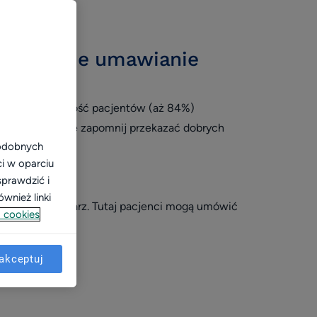
pokochacie umawianie
ydowana większość pacjentów (aż 84%)
na zyskać i nie zapomnij przekazać dobrych
podobnych
ci w oparciu
sprawdzić i
wnież linki
em na ZnanyLekarz. Tutaj pacjenci mogą umówić
 cookies
 możliwość.
akceptuj