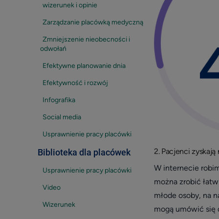
wizerunek i opinie
Zarządzanie placówką medyczną
Zmniejszenie nieobecności i
odwołań
Efektywne planowanie dnia
Efektywność i rozwój
Infografika
Social media
Usprawnienie pracy placówki
2. Pacjenci zyskaj
Biblioteka dla placówek
W internecie robi
Usprawnienie pracy placówki
można zrobić łatwie
Video
młode osoby, na na
Wizerunek
mogą umówić się d