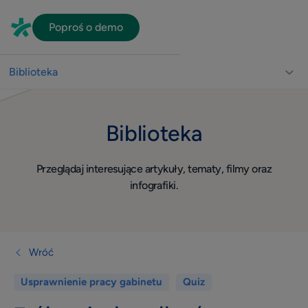
Poproś o demo
Biblioteka
Biblioteka dla lekarzy
Biblioteka
Usprawnienie pracy gabinetu
Video
Przeglądaj interesujące artykuły, tematy, filmy oraz
Wizerunek
infografiki.
Widoczność w sieci
Komunikacja z pacjentami
Dla lekarza
Wróć
Quiz
Usprawnienie pracy gabinetu
Quiz
Konsultacje online