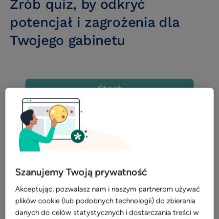
Zrób quiz, by odkryć
Opieka klienta
potencjał i zagrożenia dla
Wywiad
Twojego gabinetu
patient experience
wizerunek i opinie
Zarządzanie placówką medyczną
Zmniejszenie nieobecności i odwołań
Efektywne planowanie dnia
Efektywność i rozwój
Infografika
Social media
Szanujemy Twoją prywatność
Usprawnienie pracy placówki
Akceptując, pozwalasz nam i naszym partnerom używać
Biblioteka dla placówek
plików cookie (lub podobnych technologii) do zbierania
danych do celów statystycznych i dostarczania treści w
Usprawnienie pracy placówki