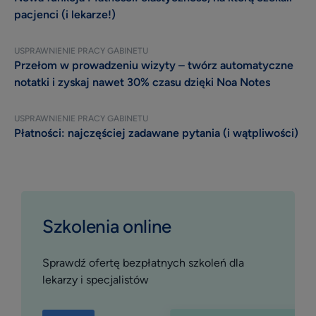
profil placówki
pacjenci (i lekarze!)
Materiały do pobrania
USPRAWNIENIE PRACY GABINETU
Szkolenia online
Przełom w prowadzeniu wizyty – twórz automatyczne
notatki i zyskaj nawet 30% czasu dzięki Noa Notes
Instrukcje i pomoc
Blog
USPRAWNIENIE PRACY GABINETU
Płatności: najczęściej zadawane pytania (i wątpliwości)
Szkolenia online
Sprawdź ofertę bezpłatnych szkoleń dla
lekarzy i specjalistów