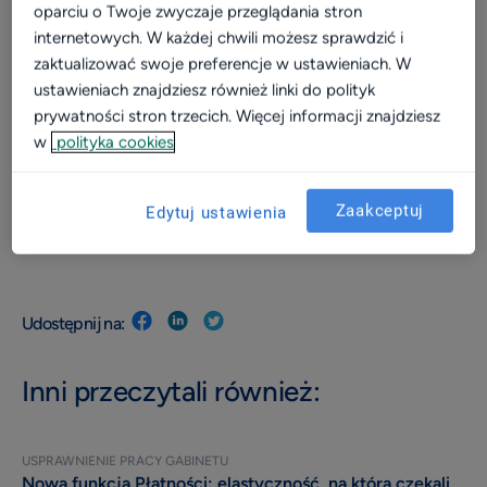
oparciu o Twoje zwyczaje przeglądania stron
Video
internetowych. W każdej chwili możesz sprawdzić i
zaktualizować swoje preferencje w ustawieniach. W
Wizerunek
ustawieniach znajdziesz również linki do polityk
Dla placówki
prywatności stron trzecich. Więcej informacji znajdziesz
w
polityka cookies
Kalkulator
Efektywność i rozwój
Zaakceptuj
Edytuj ustawienia
Widoczność w sieci
powered by
Typeform
Komunikacja z pacjentami
Patient experience
Udostępnij na:
Dla placówek medycznych
Konsultacje online
Inni przeczytali również:
Aktualizacja profilu placówki
Marketing dla placówek
USPRAWNIENIE PRACY GABINETU
Nowa funkcja Płatności: elastyczność, na którą czekali