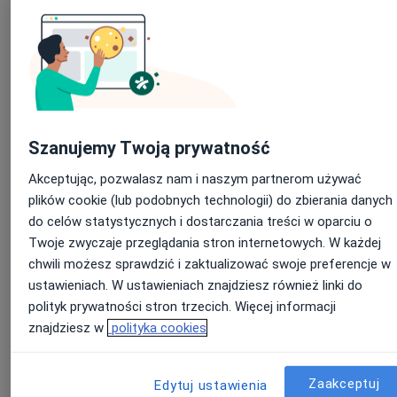
zdarzyć, że lekarze zareagują niechęcią na sugestię założenia
profilu w ZnanyLekarz.pl. Jak można ich przekonać?
4 powody dla których lekarze
pracujący w placówce powinni
mieć profil na ZnanyLekarz.pl
Szanujemy Twoją prywatność
Akceptując, pozwalasz nam i naszym partnerom używać
1. Profil w ZnanyLekarz.pl to znakomita
plików cookie (lub podobnych technologii) do zbierania danych
profesjonalna wizytówka.
do celów statystycznych i dostarczania treści w oparciu o
Twoje zwyczaje przeglądania stron internetowych. W każdej
Umożliwia zaprezentowanie się w chętnie odwiedzanym przez
chwili możesz sprawdzić i zaktualizować swoje preferencje w
pacjentów miejscu, wyeksponowanie swoich osiągnięć i
umiejętności. Trudno o narzędzie, które w równie prosty sposób
ustawieniach. W ustawieniach znajdziesz również linki do
pozwalałoby zbudować profesjonalny wizerunek. Co istotne, profi
polityk prywatności stron trzecich. Więcej informacji
są wysoko pozycjonowane w Google – lekarz, który chciałby np.
znajdziesz w
polityka cookies
promować się poprzez własną stronę internetową, musiałby liczyć
się ze znacznymi wydatkami na pozycjonowanie, aby osiągnąć
zbliżony rezultat.
Zaakceptuj
Edytuj ustawienia
👉 Zobacz także poradnik
6 kroków do skutecznego profilu lekarz