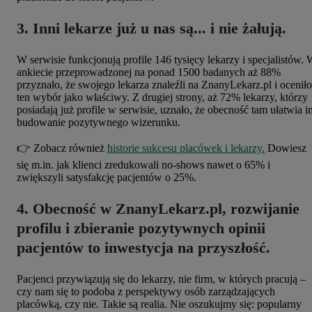
3. Inni lekarze już u nas są... i nie żałują.
W serwisie funkcjonują profile 146 tysięcy lekarzy i specjalistów.
ankiecie przeprowadzonej na ponad 1500 badanych aż
88%
przyznało, że swojego lekarza znaleźli na ZnanyLekarz.pl i oceniło
ten wybór jako właściwy. Z drugiej strony, aż
72%
lekarzy,
którzy
posiadają już profile w serwisie, uznało, że obecność tam ułatwia i
budowanie pozytywnego wizerunku.
👉 Zobacz również
historie sukcesu placówek i lekarzy.
Dowiesz
się m.in. jak klienci zredukowali no-shows nawet o 65% i
zwiększyli satysfakcję pacjentów o 25%.
4. Obecność w ZnanyLekarz.pl, rozwijanie
profilu i zbieranie pozytywnych opinii
pacjentów to inwestycja na przyszłość.
Pacjenci przywiązują się do lekarzy, nie firm, w których pracują –
czy nam się to podoba z perspektywy osób zarządzających
placówką, czy nie. Takie są realia. Nie oszukujmy się: popularny