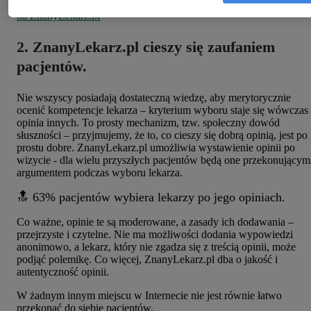
na ZnanyLekarz.pl
2. ZnanyLekarz.pl cieszy się zaufaniem
pacjentów.
Nie wszyscy posiadają dostateczną wiedzę, aby merytorycznie
ocenić kompetencje lekarza – kryterium wyboru staje się wówczas
opinia innych. To prosty mechanizm, tzw. społeczny dowód
słuszności – przyjmujemy, że to, co cieszy się dobrą opinią, jest po
prostu dobre. ZnanyLekarz.pl umożliwia wystawienie opinii po
wizycie - dla wielu przyszłych pacjentów będą one przekonującym
argumentem podczas wyboru lekarza.
🔝 63% pacjentów wybiera lekarzy po jego opiniach.
Co ważne, opinie te są moderowane, a zasady ich dodawania –
przejrzyste i czytelne. Nie ma możliwości dodania wypowiedzi
anonimowo, a lekarz, który nie zgadza się z treścią opinii, może
podjąć polemikę. Co więcej, ZnanyLekarz.pl dba o jakość i
autentyczność opinii.
W żadnym innym miejscu w Internecie nie jest równie łatwo
przekonać do siebie pacjentów.