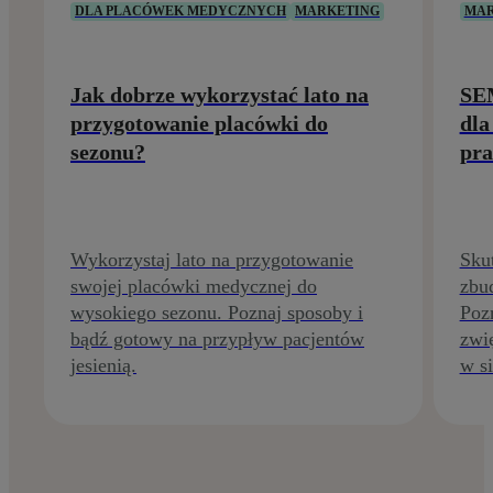
DLA PLACÓWEK MEDYCZNYCH
MARKETING
MAR
Jak dobrze wykorzystać lato na
SEM
przygotowanie placówki do
dla
sezonu?
pra
Wykorzystaj lato na przygotowanie
Sku
swojej placówki medycznej do
zbud
wysokiego sezonu. Poznaj sposoby i
Pozn
bądź gotowy na przypływ pacjentów
zwi
jesienią.
w si