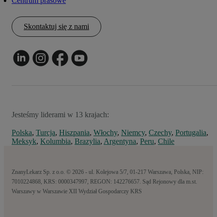
Centrum prasowe
Skontaktuj się z nami
Jesteśmy liderami w 13 krajach:
Polska
,
Turcja
,
Hiszpania
,
Włochy
,
Niemcy
,
Czechy
,
Portugalia
,
Meksyk
,
Kolumbia
,
Brazylia
,
Argentyna
,
Peru
,
Chile
ZnanyLekarz Sp. z o.o. © 2026 - ul. Kolejowa 5/7, 01-217 Warszawa, Polska, NIP:
7010224868, KRS: 0000347997, REGON: 142276657. Sąd Rejonowy dla m.st.
Warszawy w Warszawie XII Wydział Gospodarczy KRS