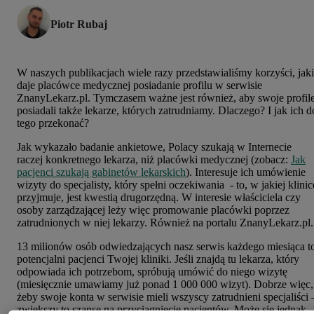
Piotr Rubaj
W naszych publikacjach wiele razy przedstawialiśmy korzyści, jak
daje placówce medycznej posiadanie profilu w serwisie
ZnanyLekarz.pl. Tymczasem ważne jest również, aby swoje profil
posiadali także lekarze, których zatrudniamy. Dlaczego? I jak ich d
tego przekonać?
Jak wykazało badanie ankietowe, Polacy szukają w Internecie
raczej konkretnego lekarza, niż placówki medycznej (zobacz:
Jak
pacjenci szukają gabinetów lekarskich
). Interesuje ich umówienie
wizyty do specjalisty, który spełni oczekiwania - to, w jakiej klinic
przyjmuje, jest kwestią drugorzędną. W interesie właściciela czy
osoby zarządzającej leży więc promowanie placówki poprzez
zatrudnionych w niej lekarzy. Również na portalu ZnanyLekarz.pl.
13 milionów osób odwiedzających nasz serwis każdego miesiąca t
potencjalni pacjenci Twojej kliniki. Jeśli znajdą tu lekarza, który
odpowiada ich potrzebom, spróbują umówić do niego wizytę
(miesięcznie umawiamy już ponad 1 000 000 wizyt). Dobrze więc,
żeby swoje konta w serwisie mieli wszyscy zatrudnieni specjaliści 
zwiększy to szanse na przyciągnięcie pacjentów. Może się jednak