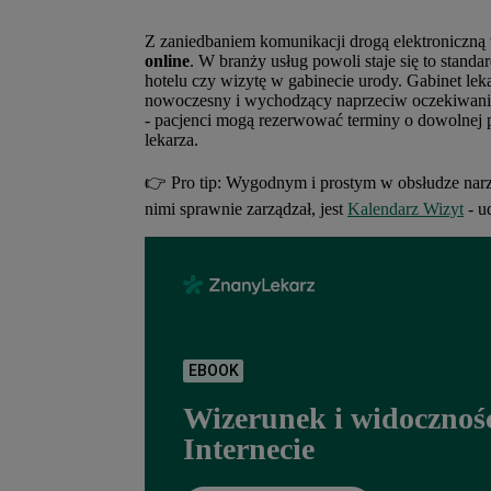
Z zaniedbaniem komunikacji drogą elektroniczną
online
. W branży usług powoli staje się to stan
hotelu czy wizytę w gabinecie urody. Gabinet lek
nowoczesny i wychodzący naprzeciw oczekiwanio
- pacjenci mogą rezerwować terminy o dowolnej 
lekarza.
👉 Pro tip: Wygodnym i prostym w obsłudze narzę
nimi sprawnie zarządzał, jest
Kalendarz Wizyt
- u
EBOOK
Wizerunek i widocznoś
Internecie