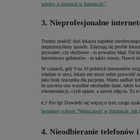
wiedzy o opiniach w Internecie"
.
3. Nieprofesjonalne interne
Trudno znaleźć dziś lekarza zupełnie nieobecnego w
nieprzemyślany sposób. Zdarzają się profile lek
prywatne, czy służbowe - to poważny błąd. Od daw
internetowe gabinetów - to także zmora. Nawet n
W czasach, gdy 9 na 10 polskich internautów roz
właśnie w sieci, lekarz nie może sobie pozwolić
jako brak szacunku dla pacjenta. Warto zadbać te
że zawiera ona wszelkie niezbędne dane, także k
rekomendacje, czyli opinie, a nawet zdjęcia. To wł
👉 Pro tip: Dowiedz się więcej o tym, czego szuk
bezpłatny e-book "Widoczność w Internecie. Jak
4. Nieodbieranie telefonów 