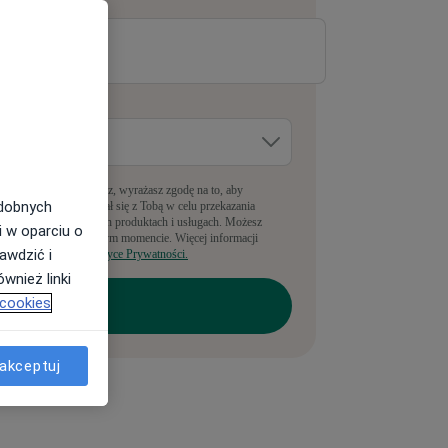
-mail
*
dzie pracujesz?
*
pełniając ten formularz, wyrażasz zgodę na to, aby
odobnych
anyLekarz kontaktował się z Tobą w celu przekazania
nformacji o powiązanych produktach i usługach. Możesz
i w oparciu o
rezygnować w dowolnym momencie. Więcej informacji
awdzić i
ajdziesz w naszej
Polityce Prywatności.
wnież linki
 cookies
akceptuj