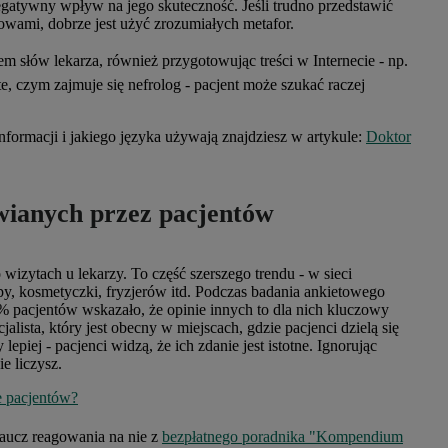
gatywny wpływ na jego skuteczność. Jeśli trudno przedstawić
łowami, dobrze jest użyć zrozumiałych metafor.
tem słów lekarza, również przygotowując treści w Internecie - np.
e, czym zajmuje się nefrolog - pacjent może szukać raczej
nformacji i jakiego języka używają znajdziesz w artykule:
Doktor
awianych przez pacjentów
o wizytach u lekarzy. To część szerszego trendu - w sieci
lepy, kosmetyczki, fryzjerów itd. Podczas badania ankietowego
 pacjentów wskazało, że opinie innych to dla nich kluczowy
jalista, który jest obecny w miejscach, gdzie pacjenci dzielą się
 lepiej - pacjenci widzą, że ich zdanie jest istotne. Ignorując
ie liczysz.
e pacjentów?
 naucz reagowania na nie z
bezpłatnego poradnika "Kompendium