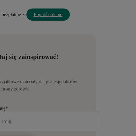
ę bezpłatnie
Poproś o demo
aj się zainspirować!
yjątkowe materiały dla profesjonalistów
chrony zdrowia
mię
*