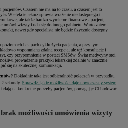
 pacjentów. Czasem nie ma na to czasu, a czasem jest to
yta. W efekcie lekarz sprawia wrażenie niedostępnego i
erunkowe, ale także bardzo wymierne finansowe - pacjent,
ie umówi wizyty i uda się do innego gabinetu. Warto zatem
ntakt, nawet gdy specjalista nie będzie fizycznie dostępny.
 poziomach i etapach cyklu życia pacjenta, a przy tym
zykładowo wspomniana zdalna recepcja, ale też konsultacje i
wizyt, czy przypomnienia w postaci SMSów. Świat medycyny stoi
możliwi prowadzenie praktyki lekarskiej zdalnie w znacznie
pić się na skutecznej komunikacji.
jentów?
Dokładnie taka jest odbieralność połączeń w przypadku
ie 2 sekundy.
Sprawdź, jakie możliwości daje nowoczesny system
wiadają na konkretne potrzeby pacjentów, pomagając Ci budować
i brak możliwości umówienia wizyty