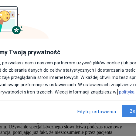
E
Nietrudno o wpadki, które mogą okazać się bardzo kosztowne: w
erunek lekarza jest w kontekście jego kariery równie ważny, jak
ę do procesu kreowania wizerunku świadomie. Poniżej lista
G
specjalistów opieki medycznej. W dalszej części artykułu
ia, które pomogą Ci uniknąć wizerunkowych grzechów i
my Twoją prywatność
Wy
, pozwalasz nam i naszym partnerom używać plików cookie (lub p
Zn
i
, które często przytrafiają się
) do zbierania danych do celów statystycznych i dostarczania treśc
z
zaje przeglądania stron internetowych. W każdej chwili możesz spr
zn
wać swoje preferencje w ustawieniach. W ustawieniach znajdziesz ró
prywatności stron trzecich. Więcej informacji znajdziesz w
polityka
cji do potrzeb i możliwości pacjenta
Za
Edytuj ustawienia
awodową. Niestety nie bierze się to znikąd - pacjenci często
onu. Używanie specjalistycznego słownictwa podczas rozmowy
ncja, pomijając już fakt, że niezrozumienie przez pacjenta