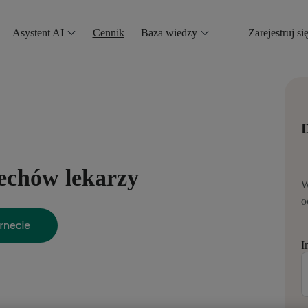
Asystent AI
Cennik
Baza wiedzy
Zarejestruj si
D
echów lekarzy
W
o
I