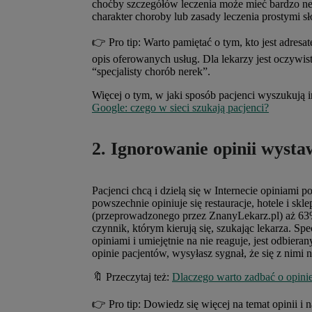
choćby szczegółów leczenia może mieć bardzo ne
charakter choroby lub zasady leczenia prostymi s
👉 Pro tip: Warto pamiętać o tym, kto jest adresa
opis oferowanych usług. Dla lekarzy jest oczywist
“specjalisty chorób nerek”.
Więcej o tym, w jaki sposób pacjenci wyszukują i
Google: czego w sieci szukają pacjenci?
2. Ignorowanie opinii wyst
Pacjenci chcą i dzielą się w Internecie opiniami p
powszechnie opiniuje się restauracje, hotele i sk
(przeprowadzonego przez ZnanyLekarz.pl) aż 63%
czynnik, którym kierują się, szukając lekarza. Spec
opiniami i umiejętnie na nie reaguje, jest odbierany
opinie pacjentów, wysyłasz sygnał, że się z nimi n
🔖 Przeczytaj też:
Dlaczego warto zadbać o opini
👉 Pro tip: Dowiedz się więcej na temat opinii i