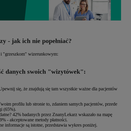
 - jak ich nie popełniać?
m i "grzeszkom" wizerunkowym:
ość danych swoich "wizytówek"
:
 Upewnij się, że znajdują się tam wszystkie ważne dla pacjentów
 Twoim profilu lub stronie to, zdaniem samych pacjentów, przede
gi (65%).
ydatne?
42%
badanych przez ZnanyLekarz wskazało na
mapę
 39%
-
akceptowane metody płatności.
e informacje są istotne, przedstawia wykres poniżej.