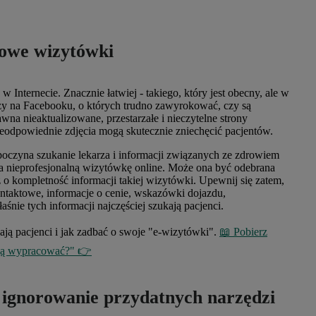
towe wizytówki
 Internecie. Znacznie łatwiej - takiego, który jest obecny, ale w
arzy na Facebooku, o których trudno zawyrokować, czy są
na nieaktualizowane, przestarzałe i nieczytelne strony
ieodpowiednie zdjęcia mogą skutecznie zniechęcić pacjentów.
poczyna szukanie lekarza i informacji związanych ze zdrowiem
 na nieprofesjonalną wizytówkę online. Może ona być odebrana
ż o kompletność informacji takiej wizytówki. Upewnij się zatem,
ontaktowe, informacje o cenie, wskazówki dojazdu,
aśnie tych informacji najczęściej szukają pacjenci.
ają pacjenci i jak zadbać o swoje "e-wizytówki".
📖 Pobierz
 ją wypracować?" 👉
i ignorowanie przydatnych narzędzi