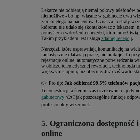
Lekarze nie odbierają niemal połowy telefonów od
niemożliwe - bo np. właśnie w gabinecie trwa wiz
zamkniętego na pacjentów. Oznacza to straty wiz
któremu nie udało się skontaktować z lekarzem, n
pomyśleć o wdrożeniu narzędzi, które umożliwią ko
Takim przykładem jest usługa
zdalnej recepcji
.
Narzędzi, które usprawniają komunikację na wielu
fantastycznie ułatwiają pracę, nie brakuje. To pr
rejestracje online, automatyczne potwierdzania 
w obliczu telemedycznej rewolucji, technologia u
większym stopniu, niż obecnie. Już dziś warto sku
👉 Pro tip:
Jak odbierać 99,5% telefonów pac
Telerejestracji, a średni czas oczekiwania - jedyn
gabinetowy
👈
I jak poszczególne funkcje odpo
profesjonalny wizerunek.
5. Ograniczona dostępność 
online