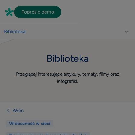
Poproś o demo
Biblioteka
Biblioteka dla lekarzy
Biblioteka
Usprawnienie pracy gabinetu
Video
Przeglądaj interesujące artykuły, tematy, filmy oraz
Wizerunek
infografiki.
Widoczność w sieci
Komunikacja z pacjentami
Dla lekarza
Wróć
Quiz
Widoczność w sieci
Konsultacje online