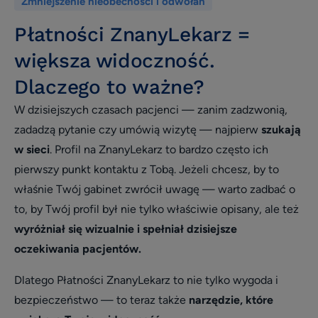
Zmniejszenie nieobecności i odwołań
Opieka klienta
Płatności ZnanyLekarz =
Wywiad
większa widoczność.
patient experience
Dlaczego to ważne?
wizerunek i opinie
W dzisiejszych czasach pacjenci — zanim zadzwonią,
Zarządzanie placówką medyczną
zadadzą pytanie czy umówią wizytę — najpierw
szukają
Zmniejszenie nieobecności i odwołań
w sieci
. Profil na ZnanyLekarz to bardzo często ich
Efektywne planowanie dnia
pierwszy punkt kontaktu z Tobą. Jeżeli chcesz, by to
właśnie Twój gabinet zwrócił uwagę — warto zadbać o
Efektywność i rozwój
to, by Twój profil był nie tylko właściwie opisany, ale też
Infografika
wyróżniał się wizualnie i spełniał dzisiejsze
Social media
oczekiwania pacjentów.
Usprawnienie pracy placówki
Dlatego Płatności ZnanyLekarz to nie tylko wygoda i
Biblioteka dla placówek
bezpieczeństwo — to teraz także
narzędzie, które
Usprawnienie pracy placówki