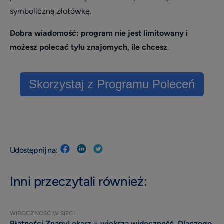
symboliczną złotówkę.
Dobra wiadomość: program
nie jest limitowany i
możesz polecać tylu znajomych, ile chcesz
.
Skorzystaj z Programu Poleceń
Udostępnij na:
Inni przeczytali również:
WIDOCZNOŚĆ W SIECI
Płatności ZnanyLekarz = większa widoczność. Dlaczego