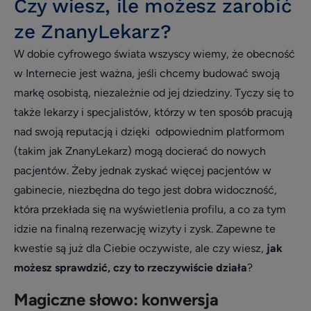
Czy wiesz, ile możesz zarobić
Opieka klienta
ze ZnanyLekarz?
Wywiad
W dobie cyfrowego świata wszyscy wiemy, że obecność
patient experience
w Internecie jest ważna, jeśli chcemy budować swoją
wizerunek i opinie
markę osobistą, niezależnie od jej dziedziny. Tyczy się to
także lekarzy i specjalistów, którzy w ten sposób pracują
Zarządzanie placówką medyczną
nad swoją reputacją i dzięki odpowiednim platformom
Zmniejszenie nieobecności i odwołań
(takim jak ZnanyLekarz) mogą docierać do nowych
Efektywne planowanie dnia
pacjentów. Żeby jednak zyskać więcej pacjentów w
Efektywność i rozwój
gabinecie, niezbędna do tego jest dobra widoczność,
która przekłada się na wyświetlenia profilu, a co za tym
Infografika
idzie na finalną rezerwację wizyty i zysk. Zapewne te
Social media
kwestie są już dla Ciebie oczywiste, ale czy wiesz,
jak
Usprawnienie pracy placówki
możesz sprawdzić, czy to rzeczywiście działa
?
Biblioteka dla placówek
Magiczne słowo: konwersja
Usprawnienie pracy placówki