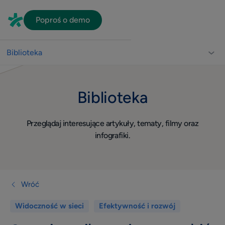
Poproś o demo
Biblioteka
Biblioteka dla lekarzy
Biblioteka
Usprawnienie pracy gabinetu
Video
Przeglądaj interesujące artykuły, tematy, filmy oraz
Wizerunek
infografiki.
Widoczność w sieci
Komunikacja z pacjentami
Dla lekarza
Wróć
Quiz
Widoczność w sieci
Efektywność i rozwój
Konsultacje online