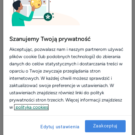
profil placówki
się do Ciebie dana liczba pacjentów, to po odjęciu opłaty
za ZnanyLekarz, dowiesz się ile wynosi Twój zwrot z
Materiały do pobrania
inwestycji (w profil na ZnanyLekarz).
Szkolenia online
Podsumowując, jest to nic innego jak przeliczenie
Instrukcje i pomoc
Szanujemy Twoją prywatność
zainwestowanych środków, zarówno finansowych, jak i
Akceptując, pozwalasz nam i naszym partnerom używać
Blog
tych niematerialnych (np. czas) na liczbę pozyskanych
plików cookie (lub podobnych technologii) do zbierania
pacjentów.
danych do celów statystycznych i dostarczania treści w
oparciu o Twoje zwyczaje przeglądania stron
internetowych. W każdej chwili możesz sprawdzić i
zaktualizować swoje preferencje w ustawieniach. W
ustawieniach znajdziesz również linki do polityk
prywatności stron trzecich. Więcej informacji znajdziesz
w
polityka cookies
Zaakceptuj
Edytuj ustawienia
No dobrze, ale jak to wyliczyć?