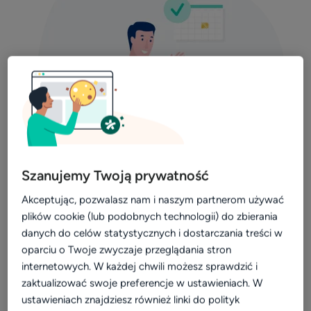
Video
Wizerunek
Dla placówki
Kalkulator
Efektywność i rozwój
Widoczność w sieci
Komunikacja z pacjentami
Wyzwanie 1: Brak czasu na zebranie
Szanujemy Twoją prywatność
podstawowych informacji o pacjencie?
Patient experience
Akceptując, pozwalasz nam i naszym partnerom używać
Skorzystaj z formularza przed wizytą.
plików cookie (lub podobnych technologii) do zbierania
Dla placówek medycznych
danych do celów statystycznych i dostarczania treści w
E-mail, data urodzenia, powód wizyty, adres,
Konsultacje online
oparciu o Twoje zwyczaje przeglądania stron
dotychczasowe rozpoznania, alergie i przyjmowane leki -
internetowych. W każdej chwili możesz sprawdzić i
Aktualizacja profilu placówki
to tylko część informacji, które możesz zebrać od
zaktualizować swoje preferencje w ustawieniach. W
Marketing dla placówek
pacjentów zanim pojawią się w gabinecie. Uruchomienie
ustawieniach znajdziesz również linki do polityk