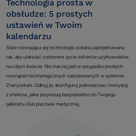
Technologia prosta w
Opieka klienta
obsłudze: 5 prostych
Wywiad
ustawień w Twoim
patient experience
kalendarzu
wizerunek i opinie
Stale rozwijająca się technologia została zaprojektowana
Zarządzanie placówką medyczną
tak, aby ułatwiać codzienne życie milionów użytkowników
Zmniejszenie nieobecności i odwołań
na całym świecie. Nie inaczej jest w przypadku prostych
Efektywne planowanie dnia
rozwiązań technologicznych zastosowanych w systemie
Efektywność i rozwój
ZnanyLekarz. Odkryj je, skonfiguruj jednorazowo i korzystaj
Infografika
z efektów, jakie przynoszą bezpośrednio do Twojego
Social media
gabinetu i/lub placówki medycznej.
Usprawnienie pracy placówki
Biblioteka dla placówek
Usprawnienie pracy placówki