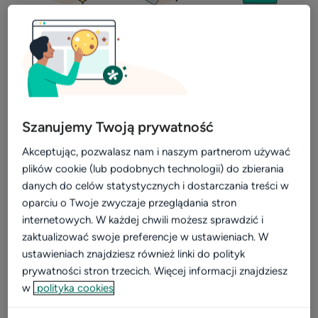
Video
Wizerunek
Zgłoś znajomych bezpośrednio —
Dla placówki
formularz
Kalkulator
Na stronie
Programu Poleceń
(dostępnej po
Efektywność i rozwój
zalogowaniu) znajdziesz formularz zgłoszeniowy.
Szanujemy Twoją prywatność
Wystarczy, że wprowadzisz tam imię, nazwisko, numer
Widoczność w sieci
Akceptując, pozwalasz nam i naszym partnerom używać
telefonu i adres mailowy osoby, którą chcesz polecić. E-
plików cookie (lub podobnych technologii) do zbierania
Komunikacja z pacjentami
mail nie jest obowiązkowy, lecz przyspieszy przesłanie
danych do celów statystycznych i dostarczania treści w
Patient experience
oparciu o Twoje zwyczaje przeglądania stron
oferty. Nasi doradcy przygotują propozycję zawierającą
internetowych. W każdej chwili możesz sprawdzić i
Dla placówek medycznych
zniżkę dla poleconych – miesiąc promowania profilu za 1
zaktualizować swoje preferencje w ustawieniach. W
zł netto – ważną 30 dni od polecenia.
Konsultacje online
ustawieniach znajdziesz również linki do polityk
prywatności stron trzecich. Więcej informacji znajdziesz
Aktualizacja profilu placówki
To rozwiązanie sprawdzi się po rozmowie ze znajomym
w
polityka cookies
lub znajomą, którzy zastanawiają się nad dołączeniem do
Marketing dla placówek
naszej społeczności.