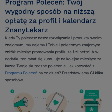
Program Poleceń: Twój
Opieka klienta
wygodny sposób na niższą
Wywiad
opłatę za profil i kalendarz
patient experience
ZnanyLekarz
wizerunek i opinie
Kiedy Ty polecasz nasze rozwiązania i produkty swoim
Zarządzanie placówką medyczną
znajomym, my dajemy i Tobie i poleconym znajomym
Zmniejszenie nieobecności i odwołań
zniżki: miesiąc promowania profilu za 1 zł netto! A w
Efektywne planowanie dnia
dodatku ten rabat się kumuluje na kolejne miesiące za
każde Twoje skuteczne polecenie. Jak korzystać z
Efektywność i rozwój
Programu Poleceń
na co dzień? Przedstawiamy Ci kilka
Infografika
sposobów.
Social media
Usprawnienie pracy placówki
Biblioteka dla placówek
Usprawnienie pracy placówki