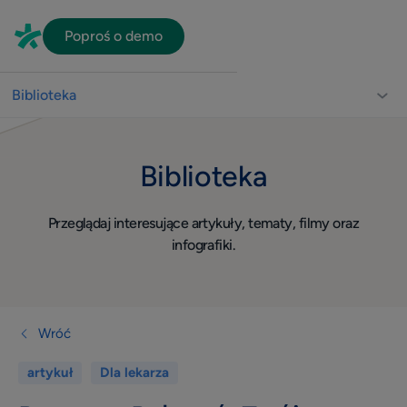
Poproś o demo
Biblioteka
Biblioteka dla lekarzy
Biblioteka
Usprawnienie pracy gabinetu
Video
Przeglądaj interesujące artykuły, tematy, filmy oraz
Wizerunek
infografiki.
Widoczność w sieci
Komunikacja z pacjentami
Dla lekarza
Wróć
Quiz
artykuł
Dla lekarza
Konsultacje online