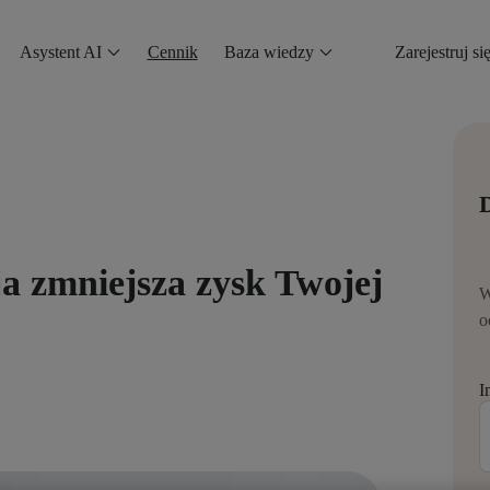
Asystent AI
Cennik
Baza wiedzy
Zarejestruj si
D
ja zmniejsza zysk Twojej
W
o
I