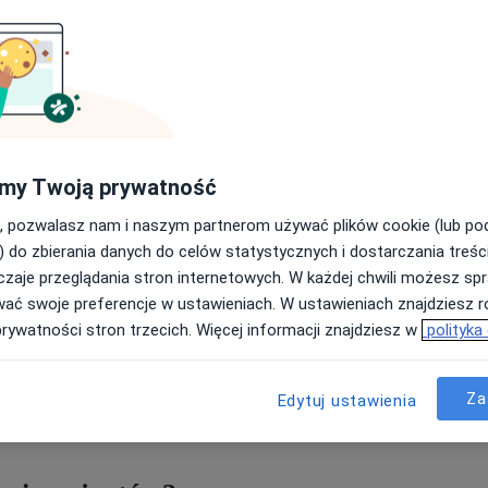
E
G
my Twoją prywatność
Wy
, pozwalasz nam i naszym partnerom używać plików cookie (lub p
Zn
i
) do zbierania danych do celów statystycznych i dostarczania treśc
z
zaje przeglądania stron internetowych. W każdej chwili możesz spr
zn
wać swoje preferencje w ustawieniach. W ustawieniach znajdziesz ró
prywatności stron trzecich. Więcej informacji znajdziesz w
polityka
tąpił prawdziwy postęp technologiczny. Nie tylko czymś
h czasach stało się oprogramowanie do zarządzania placówką,
page w social media. Pomimo tego rozwoju nadal są obszary, które
Za
Edytuj ustawienia
kładą się cieniem na zyskach placówki. Jednym z takich obszarów