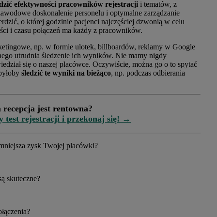
zić efektywności pracowników rejestracji
i tematów, z
 zawodowe doskonalenie personelu i optymalne zarządzanie
rdzić, o której godzinie pacjenci najczęściej dzwonią w celu
ości i czasu połączeń ma każdy z pracowników.
etingowe, np. w formie ulotek, billboardów, reklamy w Google
cznego utrudnia śledzenie ich wyników. Nie mamy nigdy
edział się o naszej placówce. Oczywiście, można go o to spytać
 byłoby
śledzić te wyniki na bieżąco
, np. podczas odbierania
 recepcja jest rentowna?
test rejestracji i przekonaj się! →
zmniejsza zysk Twojej placówki?
są skuteczne?
ołączenia?