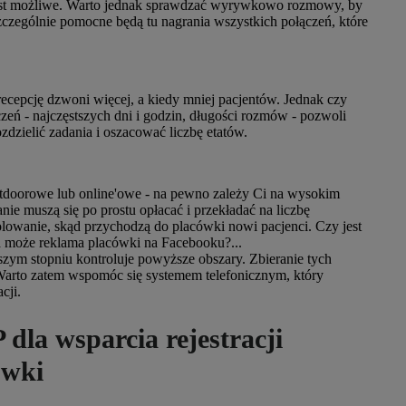
 jest możliwe. Warto jednak sprawdzać wyrywkowo rozmowy, by
Szczególnie pomocne będą tu nagrania wszystkich połączeń, które
recepcję dzwoni więcej, a kiedy mniej pacjentów. Jednak czy
zeń - najczęstszych dni i godzin, długości rozmów - pozwoli
ozdzielić zadania i oszacować liczbę etatów.
utdoorowe lub online'owe - na pewno zależy Ci na wysokim
e muszą się po prostu opłacać i przekładać na liczbę
lowanie, skąd przychodzą do placówki nowi pacjenci. Czy jest
a może reklama placówki na Facebooku?...
ym stopniu kontroluje powyższe obszary. Zbieranie tych
 Warto zatem wspomóc się systemem telefonicznym, który
cji.
dla wsparcia rejestracji
ówki