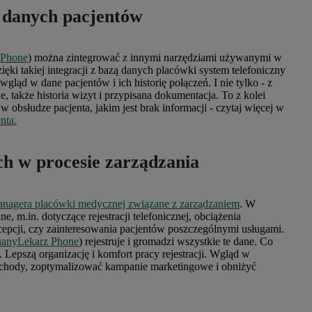
o danych pacjentów
 Phone
) można zintegrować z innymi narzędziami używanymi w
zięki takiej integracji z bazą danych placówki system telefoniczny
gląd w dane pacjentów i ich historię połączeń. I nie tylko - z
, także historia wizyt i przypisana dokumentacja. To z kolei
 obsłudze pacjenta, jakim jest brak informacji - czytaj więcej w
nta.
h w procesie zarządzania
nagera placówki medycznej związane z zarządzaniem
. W
 m.in. dotyczące rejestracji telefonicznej, obciążenia
cepcji, czy zainteresowania pacjentów poszczególnymi usługami.
anyLekarz Phone
) rejestruje i gromadzi wszystkie te dane. Co
Lepszą organizację i komfort pracy rejestracji. Wgląd w
ychody, zoptymalizować kampanie marketingowe i obniżyć