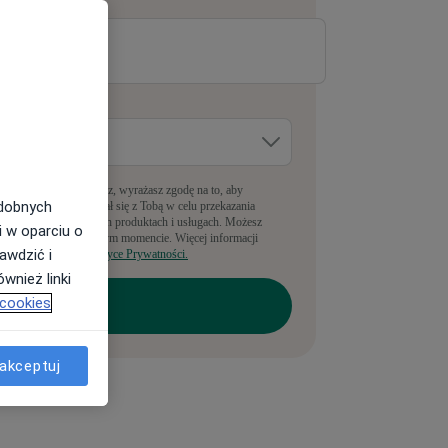
-mail
*
dzie pracujesz?
*
pełniając ten formularz, wyrażasz zgodę na to, aby
odobnych
anyLekarz kontaktował się z Tobą w celu przekazania
nformacji o powiązanych produktach i usługach. Możesz
i w oparciu o
rezygnować w dowolnym momencie. Więcej informacji
awdzić i
ajdziesz w naszej
Polityce Prywatności.
wnież linki
 cookies
akceptuj