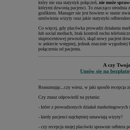
który nie zna statystyk połączeń,
nie może sprawd
którymi dzwonią pacjenci. To znacząco utrudnia
grafikiem. Manager nie jest bowiem w stanie stwie
umówienia wizyty oraz jakie statystyki odbieraln
Co więcej, gdy placówka prowadzi działania mark
lub social mediach, brak kontroli ruchu telefoni
stuprocentowej pewności, skąd nowy pacjent dowi
w ankiecie wstępnej, jednak znacznie wygodniej
połączenia od pacjenta.
A czy Twoja
Umów się na bezpłatny 
Reasumując...czy wiesz, w jaki sposób recepcja 
Czy znasz odpowiedź na pytania:
- które z prowadzonych działań marketingowych 
- kiedy pacjenci najchętniej umawiają wizyty?
- czy recepcja mojej placówki sprawnie odbiera p