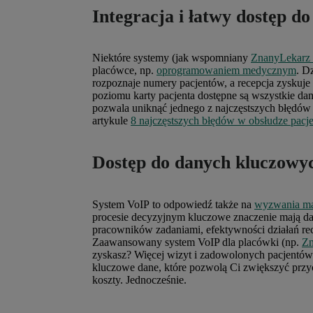
Integracja i łatwy dostęp d
Niektóre systemy (jak wspomniany
ZnanyLekarz
placówce, np.
oprogramowaniem medycznym
. D
rozpoznaje numery pacjentów, a recepcja zyskuje w
poziomu karty pacjenta dostępne są wszystkie dane
pozwala uniknąć jednego z najczęstszych błędów w
artykule
8 najczęstszych błędów w obsłudze pacje
Dostęp do danych kluczowyc
System VoIP to odpowiedź także na
wyzwania ma
procesie decyzyjnym kluczowe znaczenie mają dane,
pracowników zadaniami, efektywności działań re
Zaawansowany system VoIP dla placówki (np.
Zn
zyskasz?
Więcej wizyt i zadowolonych pacjentów. 
kluczowe dane, które pozwolą Ci zwiększyć prz
koszty. Jednocześnie.