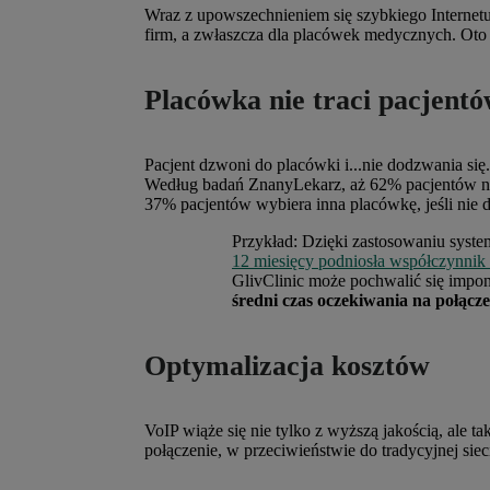
Wraz z upowszechnieniem się szybkiego Internetu, 
firm, a zwłaszcza dla placówek medycznych. Ot
Placówka nie traci pacjentó
Pacjent dzwoni do placówki i...nie dodzwania się
Według badań ZnanyLekarz, aż
62% pacjentów ni
37% pacjentów wybiera inna placówkę, jeśli nie 
Przykład: Dzięki zastosowaniu syst
12 miesięcy podniosła współczynnik
GlivClinic może pochwalić się imp
średni czas oczekiwania na połącz
Optymalizacja kosztów
VoIP wiąże się nie tylko z wyższą jakością, ale ta
połączenie, w przeciwieństwie do tradycyjnej sieci