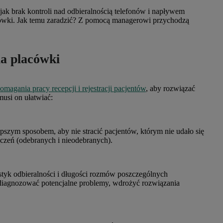
ak brak kontroli nad odbieralnością telefonów i napływem
acówki. Jak temu zaradzić? Z pomocą managerowi przychodzą
a placówki
magania pracy recepcji i rejestracji pacjentów
, aby rozwiązać
usi on ułatwiać:
pszym sposobem, aby nie stracić pacjentów, którym nie udało się
czeń (odebranych i nieodebranych).
styk odbieralności i długości rozmów poszczególnych
zdiagnozować potencjalne problemy, wdrożyć rozwiązania