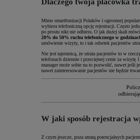
Dlaczego twoja placówka tr
Mimo smartfonizacji Polaków i ogromnej popularn
wybiera telefoniczną opcję rejestracji. Często jed
po prostu nikt nie odbiera. O jak dużej skali m
20% do 50% ruchu telefonicznego w godzinac
umówienie wizyty, to i tak odsetek pacjentów utr
Nie jest tajemnicą, że utrata pacjentów to w rzec
telefonach dziennie i przeciętnej cenie za wizytę 
manager może sobie na to pozwolić, nawet jeśli 
nawet zainteresowanie pacjentów nie będzie trwa
Polic
odbierają
W jaki sposób rejestracja 
Z czym jeszcze, poza utratą potencjalnych pacjen