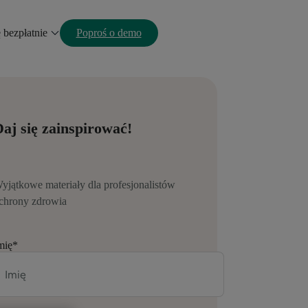
ę bezpłatnie
Poproś o demo
aj się zainspirować!
yjątkowe materiały dla profesjonalistów
chrony zdrowia
mię
*