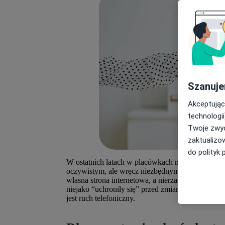
Szanuje
Akceptując
technologii
Twoje zwyc
zaktualizo
do polityk 
W ostatnich latach w placówkach medycznych nas
oczywistym, ale wręcz niezbędnym w dzisiejszyc
własna strona internetowa, a nierzadko także fan
niejako “uchroniły się” przed zmianami i często 
jest ruch telefoniczny.