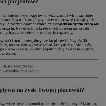
aci pacjentów?
ości internetowych zapisów na wizyty, nadal wielu pacjentów
nak natrafiają na “ścianę”, gdy numer w placówce jest zajęty lub
ówimy? Z naszych danych wynika, że
placówki medyczne tracą od
h szczytu
. Nawet jeśli nie każde z tych połączeń ma na celu
aconych przez nieodebrane telefony jest ogromny.
zywistości strata potencjalnego zysku placówki. Przy ok. 50
150 zł, roczna strata wyniesie ponad 300 tysięcy zł! Mało który
jego placówka cieszy się dużą popularnością. Wszak największe
ć wiecznie.
z, ile mozesz zyskać
c wszystkie połączenia
wpływa na zysk Twojej placówki?
tów, wiąże się brak kontroli nad ruchem telefonicznym? Manager,