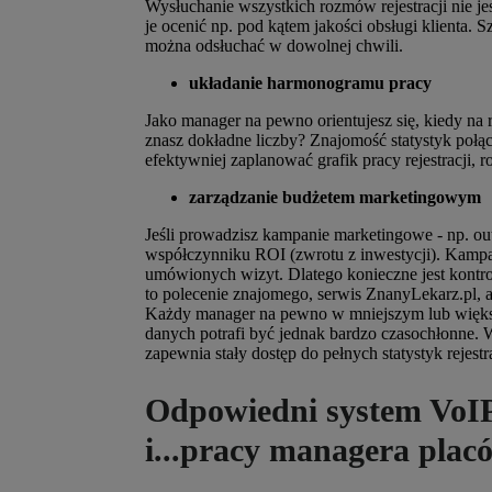
Wysłuchanie wszystkich rozmów rejestracji nie
je ocenić np. pod kątem jakości obsługi klienta. 
można odsłuchać w dowolnej chwili.
układanie harmonogramu pracy
Jako manager na pewno orientujesz się, kiedy na 
znasz dokładne liczby? Znajomość statystyk połąc
efektywniej zaplanować grafik pracy rejestracji, r
zarządzanie budżetem marketingowym
Jeśli prowadzisz kampanie marketingowe - np. o
współczynniku ROI (zwrotu z inwestycji). Kampani
umówionych wizyt. Dlatego konieczne jest kontro
to polecenie znajomego, serwis ZnanyLekarz.pl, 
Każdy manager na pewno w mniejszym lub większ
danych potrafi być jednak bardzo czasochłonne.
zapewnia stały dostęp do pełnych statystyk rejestra
Odpowiedni system VoIP 
i...pracy managera plac