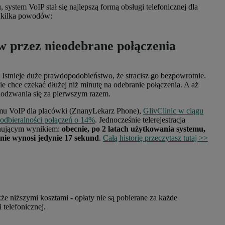
system VoIP stał się najlepszą formą obsługi telefonicznej dla
o kilka powodów:
w przez nieodebrane połączenia
. Istnieje duże prawdopodobieństwo, że stracisz go bezpowrotnie.
e chce czekać dłużej niż minutę na odebranie połączenia. A aż
dodzwania się za pierwszym razem.
emu VoIP dla placówki (ZnanyLekarz Phone),
GlivClinic
w ciągu
 odbieralności połączeń o 14%
.
Jednocześnie telerejestracja
onującym wynikiem:
obecnie, po 2 latach użytkowania systemu,
enie wynosi jedynie 17 sekund
.
Całą historię przeczytasz tutaj >>
kże niższymi kosztami - opłaty nie są pobierane za każde
 telefonicznej.