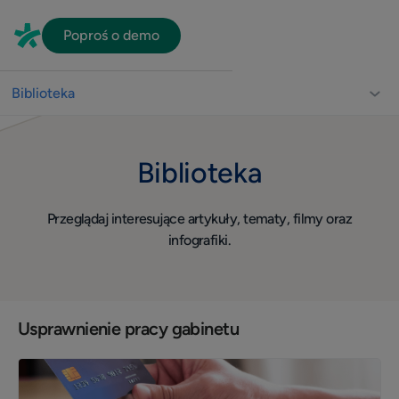
Poproś o demo
Biblioteka
Biblioteka dla lekarzy
Biblioteka
Usprawnienie pracy gabinetu
Video
Przeglądaj interesujące artykuły, tematy, filmy oraz
Wizerunek
infografiki.
Widoczność w sieci
Komunikacja z pacjentami
Usprawnienie pracy gabinetu
Dla lekarza
Quiz
Konsultacje online