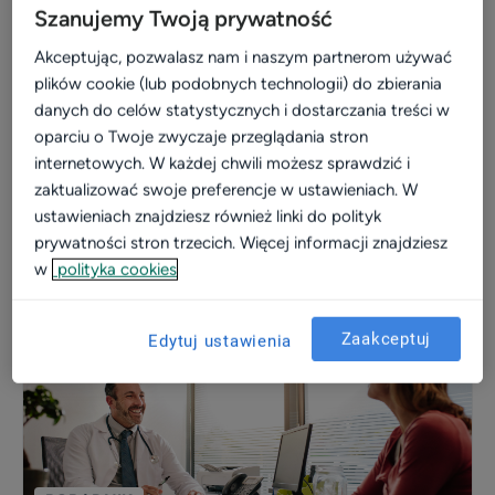
Szanujemy Twoją prywatność
Akceptując, pozwalasz nam i naszym partnerom używać
plików cookie (lub podobnych technologii) do zbierania
danych do celów statystycznych i dostarczania treści w
oparciu o Twoje zwyczaje przeglądania stron
Video
internetowych. W każdej chwili możesz sprawdzić i
zaktualizować swoje preferencje w ustawieniach. W
Widoczność profilu na ZnanyLekarz - porady
ustawieniach znajdziesz również linki do polityk
eksperta
prywatności stron trzecich. Więcej informacji znajdziesz
w
polityka cookies
Zobacz więcej
Zaakceptuj
Edytuj ustawienia