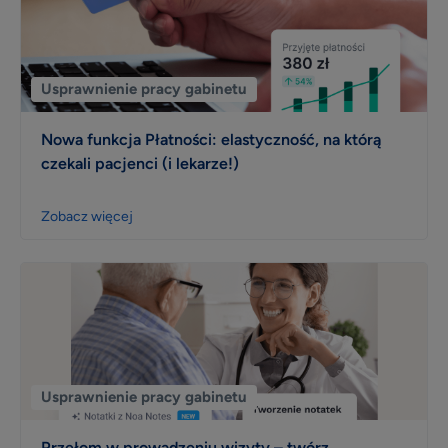
Opieka klienta
Wywiad
Usprawnienie pracy gabinetu
patient experience
wizerunek i opinie
Nowa funkcja Płatności: elastyczność, na którą
Zarządzanie placówką medyczną
czekali pacjenci (i lekarze!)
Zmniejszenie nieobecności i odwołań
Zobacz więcej
Efektywne planowanie dnia
Efektywność i rozwój
Infografika
Social media
Usprawnienie pracy placówki
Usprawnienie pracy gabinetu
Biblioteka dla placówek
Usprawnienie pracy placówki
Przełom w prowadzeniu wizyty – twórz