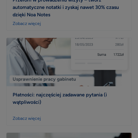
automatyczne notatki i zyskaj nawet 30% czasu
Video
dzięki Noa Notes
Wizerunek
Zobacz więcej
Dla placówki
Kalkulator
Efektywność i rozwój
Widoczność w sieci
Komunikacja z pacjentami
Usprawnienie pracy gabinetu
Patient experience
Płatności: najczęściej zadawane pytania (i
Dla placówek medycznych
wątpliwości)
Konsultacje online
Aktualizacja profilu placówki
Zobacz więcej
Marketing dla placówek