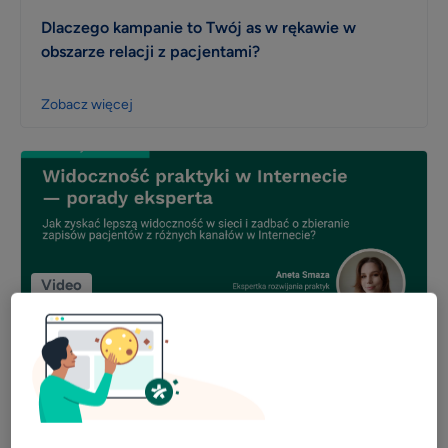
Dlaczego kampanie to Twój as w rękawie w
obszarze relacji z pacjentami?
Zobacz więcej
Video
Widoczność praktyki w Internecie — porady
eksperta
Zobacz więcej